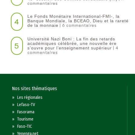
commentaires
Le Fonds Monétaire International-FMI-, la
4
Banque Mondiale, la BCEAO, Dieu et la rareté
| 6 commentaires
de la monnaie
Université Nazi Boni : La fin des retards
5
académiques célébrée, une nouvelle ère
| 4
s’ouvre pour l’enseignement supérieur
commentaires
Nos sites thématiques
»
Les régionales
»
Lefaso-TV
»
Fasorama
»
Tourisme
»
Faso-TIC
»
Yenenga.net