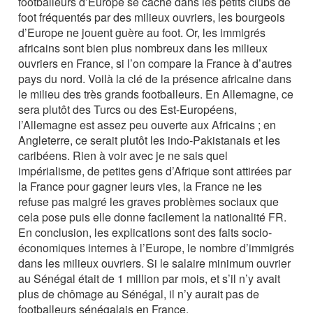
footballeurs d’Europe se cache dans les petits clubs de
foot fréquentés par des milieux ouvriers, les bourgeois
d’Europe ne jouent guère au foot. Or, les immigrés
africains sont bien plus nombreux dans les milieux
ouvriers en France, si l’on compare la France à d’autres
pays du nord. Voilà la clé de la présence africaine dans
le milieu des très grands footballeurs. En Allemagne, ce
sera plutôt des Turcs ou des Est-Européens,
l’Allemagne est assez peu ouverte aux Africains ; en
Angleterre, ce serait plutôt les indo-Pakistanais et les
caribéens. Rien à voir avec je ne sais quel
impérialisme, de petites gens d’Afrique sont attirées par
la France pour gagner leurs vies, la France ne les
refuse pas malgré les graves problèmes sociaux que
cela pose puis elle donne facilement la nationalité FR.
En conclusion, les explications sont des faits socio-
économiques internes à l’Europe, le nombre d’immigrés
dans les milieux ouvriers. Si le salaire minimum ouvrier
au Sénégal était de 1 million par mois, et s’il n’y avait
plus de chômage au Sénégal, il n’y aurait pas de
footballeurs sénégalais en France.