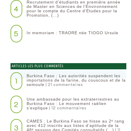
Recrutement d’étudiants en première année
4
de Master en Sciences de l’Environnement
pour le compte du Centre d’Etudes pour la
Promotion, (…)
5
In memoriam : TRAORE née TIOGO Ursule
ARTICLES LES PLUS COMMENTÉS
Burkina Faso : Les autorités suspendent les
1
importations de la farine, du couscous et de la
| 21 commentaires
semoule
Une ambassade pour les extraterrestres au
2
Burkina Faso : Le mouvement raëlien
| 12 commentaires
s’explique
CAMES : Le Burkina Faso se hisse au 2ᵉ rang
3
avec 412 inscrits aux listes d’aptitude de la
| 11
48ᵉ session des Comités consultatifs (…)