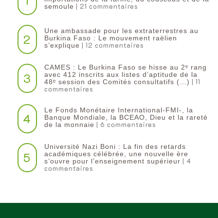
1
| 21 commentaires
semoule
Une ambassade pour les extraterrestres au
2
Burkina Faso : Le mouvement raëlien
| 12 commentaires
s’explique
CAMES : Le Burkina Faso se hisse au 2ᵉ rang
3
avec 412 inscrits aux listes d’aptitude de la
| 11
48ᵉ session des Comités consultatifs (…)
commentaires
Le Fonds Monétaire International-FMI-, la
4
Banque Mondiale, la BCEAO, Dieu et la rareté
| 6 commentaires
de la monnaie
Université Nazi Boni : La fin des retards
5
académiques célébrée, une nouvelle ère
| 4
s’ouvre pour l’enseignement supérieur
commentaires