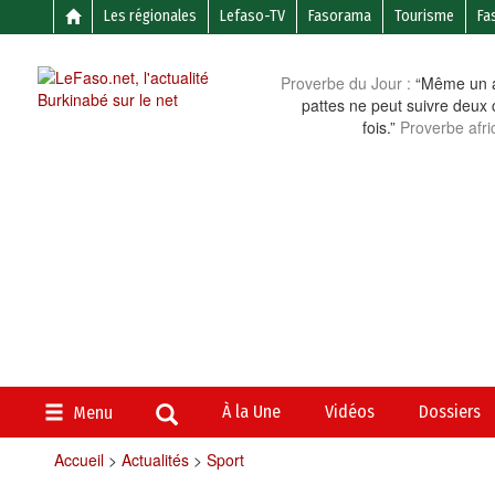
Les régionales
Lefaso-TV
Fasorama
Tourisme
Fa
Proverbe du Jour :
“Même un a
pattes ne peut suivre deux 
fois.”
Proverbe afri
À la Une
Vidéos
Dossiers
Menu
Accueil
>
Actualités
>
Sport