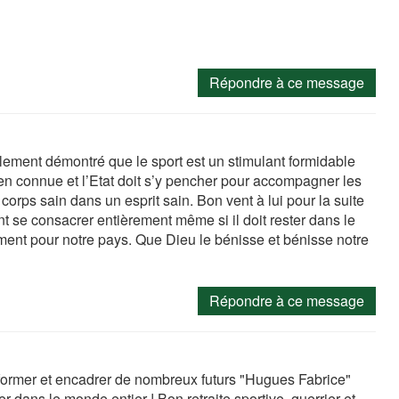
Répondre à ce message
alement démontré que le sport est un stimulant formidable
ien connue et l’Etat doit s’y pencher pour accompagner les
corps sain dans un esprit sain. Bon vent à lui pour la suite
nt se consacrer entièrement même si il doit rester dans le
ent pour notre pays. Que Dieu le bénisse et bénisse notre
Répondre à ce message
former et encadrer de nombreux futurs "Hugues Fabrice"
dans le monde entier ! Bon retraite sportive, guerrier et