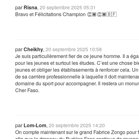
par
Risna
,
20 septembre 2025 05:31
Bravo et Félicitations Champion 👏🏾👏🏾🇧🇫
par
Cheikhy
,
20 septembre 2025 10:58
Je suis particulièrement fier de ce jeune homme. Il a ég
pour les jeunes et surtout les études. C’est une chose b
jeunes et obliger les établissements à renforcer cela. Un 
de sa carrière professionnelle à laquelle il doit maintena
domaine du sport pour accompagner. Il restera un monum
Cher Faso.
par
Lom-Lom
,
20 septembre 2025 14:20
On compte maintenant sur le grand Fabrice Zongo pour 
afin que le drapeau du Burkina Faso continue de rayonner 