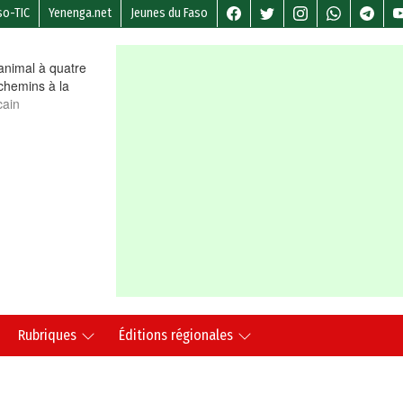
so-TIC
Yenenga.net
Jeunes du Faso
nimal à quatre
chemins à la
cain
Rubriques
Éditions régionales