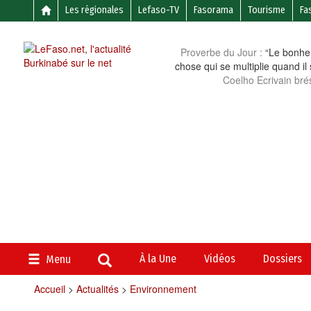
Les régionales
Lefaso-TV
Fasorama
Tourisme
Fa
Proverbe du Jour :
“Le bonheu
chose qui se multiplie quand il
Coelho Ecrivain brés
À la Une
Vidéos
Dossiers
Menu
Accueil
>
Actualités
>
Environnement