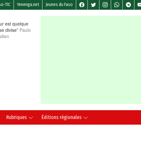
so-TIC
Yenenga.net
Jeunes du Faso
r est quelque
 se divise”
Paulo
ilien
Rubriques
Éditions régionales