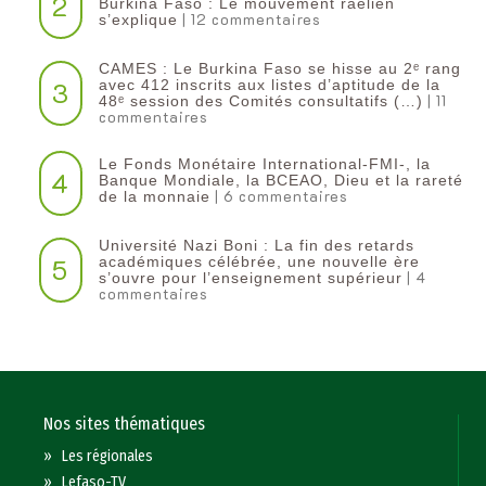
2
Burkina Faso : Le mouvement raëlien
| 12 commentaires
s’explique
CAMES : Le Burkina Faso se hisse au 2ᵉ rang
3
avec 412 inscrits aux listes d’aptitude de la
| 11
48ᵉ session des Comités consultatifs (…)
commentaires
Le Fonds Monétaire International-FMI-, la
4
Banque Mondiale, la BCEAO, Dieu et la rareté
| 6 commentaires
de la monnaie
Université Nazi Boni : La fin des retards
5
académiques célébrée, une nouvelle ère
| 4
s’ouvre pour l’enseignement supérieur
commentaires
Nos sites thématiques
»
Les régionales
»
Lefaso-TV