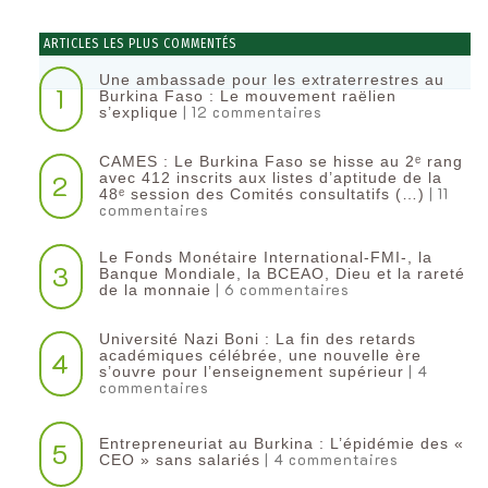
ARTICLES LES PLUS COMMENTÉS
Une ambassade pour les extraterrestres au
1
Burkina Faso : Le mouvement raëlien
| 12 commentaires
s’explique
CAMES : Le Burkina Faso se hisse au 2ᵉ rang
2
avec 412 inscrits aux listes d’aptitude de la
| 11
48ᵉ session des Comités consultatifs (…)
commentaires
Le Fonds Monétaire International-FMI-, la
3
Banque Mondiale, la BCEAO, Dieu et la rareté
| 6 commentaires
de la monnaie
Université Nazi Boni : La fin des retards
4
académiques célébrée, une nouvelle ère
| 4
s’ouvre pour l’enseignement supérieur
commentaires
Entrepreneuriat au Burkina : L’épidémie des «
5
| 4 commentaires
CEO » sans salariés