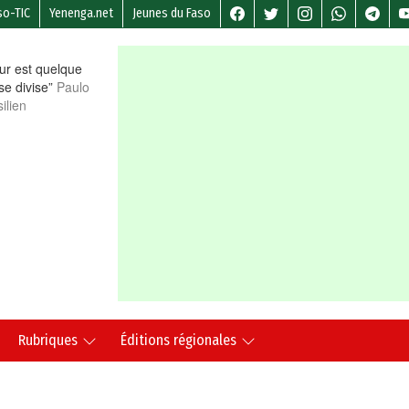
so-TIC
Yenenga.net
Jeunes du Faso
r est quelque
 se divise”
Paulo
ilien
Rubriques
Éditions régionales