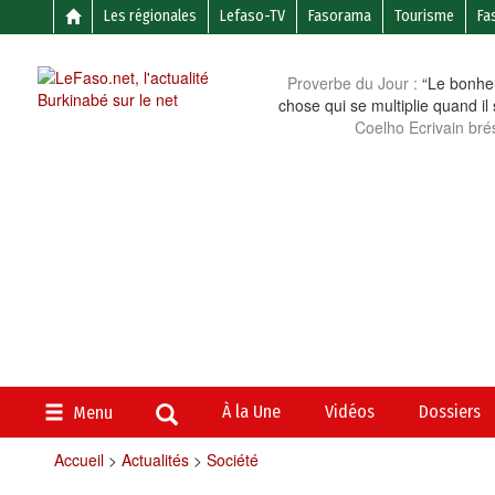
Les régionales
Lefaso-TV
Fasorama
Tourisme
Fa
Proverbe du Jour :
“Le bonheu
chose qui se multiplie quand il
Coelho Ecrivain brés
À la Une
Vidéos
Dossiers
Menu
Accueil
>
Actualités
>
Société