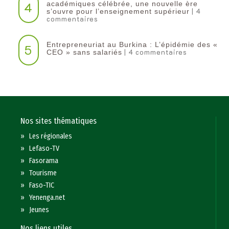
4
académiques célébrée, une nouvelle ère
| 4
s’ouvre pour l’enseignement supérieur
commentaires
Entrepreneuriat au Burkina : L’épidémie des «
5
| 4 commentaires
CEO » sans salariés
Nos sites thématiques
»
Les régionales
»
Lefaso-TV
»
Fasorama
»
Tourisme
»
Faso-TIC
»
Yenenga.net
»
Jeunes
Nos liens utiles