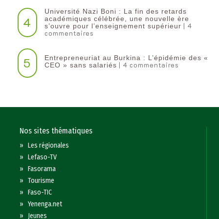
Université Nazi Boni : La fin des retards
4
académiques célébrée, une nouvelle ère
| 4
s’ouvre pour l’enseignement supérieur
commentaires
Entrepreneuriat au Burkina : L’épidémie des «
5
| 4 commentaires
CEO » sans salariés
Nos sites thématiques
»
Les régionales
»
Lefaso-TV
»
Fasorama
»
Tourisme
»
Faso-TIC
»
Yenenga.net
»
Jeunes