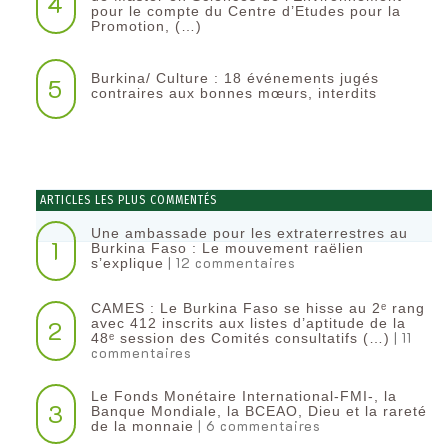
4
pour le compte du Centre d’Etudes pour la
Promotion, (…)
Burkina/ Culture : 18 événements jugés
5
contraires aux bonnes mœurs, interdits
ARTICLES LES PLUS COMMENTÉS
Une ambassade pour les extraterrestres au
1
Burkina Faso : Le mouvement raëlien
| 12 commentaires
s’explique
CAMES : Le Burkina Faso se hisse au 2ᵉ rang
2
avec 412 inscrits aux listes d’aptitude de la
| 11
48ᵉ session des Comités consultatifs (…)
commentaires
Le Fonds Monétaire International-FMI-, la
3
Banque Mondiale, la BCEAO, Dieu et la rareté
| 6 commentaires
de la monnaie