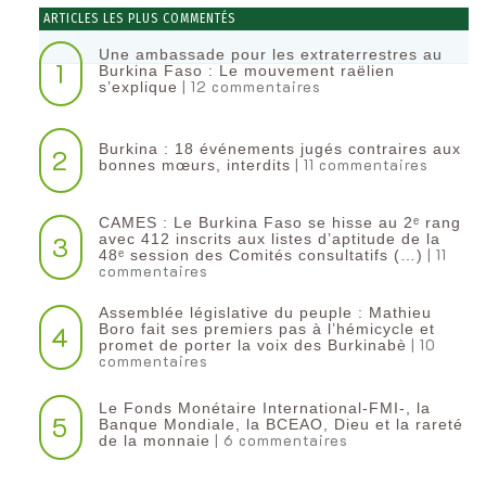
ARTICLES LES PLUS COMMENTÉS
Une ambassade pour les extraterrestres au
1
Burkina Faso : Le mouvement raëlien
| 12 commentaires
s’explique
Burkina : 18 événements jugés contraires aux
2
| 11 commentaires
bonnes mœurs, interdits
CAMES : Le Burkina Faso se hisse au 2ᵉ rang
3
avec 412 inscrits aux listes d’aptitude de la
| 11
48ᵉ session des Comités consultatifs (…)
commentaires
Assemblée législative du peuple : Mathieu
4
Boro fait ses premiers pas à l’hémicycle et
| 10
promet de porter la voix des Burkinabè
commentaires
Le Fonds Monétaire International-FMI-, la
5
Banque Mondiale, la BCEAO, Dieu et la rareté
| 6 commentaires
de la monnaie