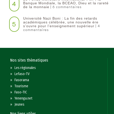
4
Banque Mondiale, la BCEAO, Dieu et la rareté
| 6 commentaires
de la monnaie
Université Nazi Boni : La fin des retards
5
académiques célébrée, une nouvelle ère
| 4
s’ouvre pour l’enseignement supérieur
commentaires
Nos sites thématiques
»
Les régionales
»
Lefaso-TV
»
Fasorama
»
Tourisme
»
Faso-TIC
»
Yenenga.net
»
Jeunes
Nos liens utiles