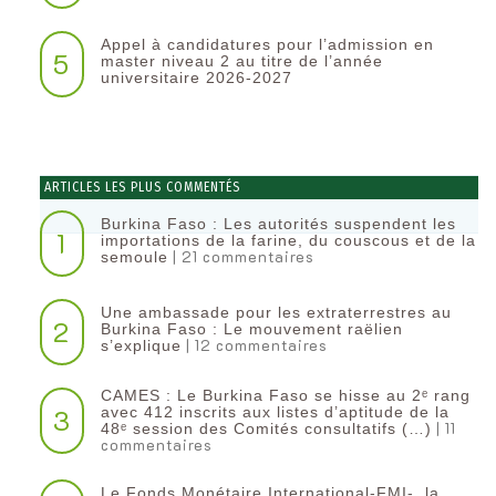
Appel à candidatures pour l’admission en
5
master niveau 2 au titre de l’année
universitaire 2026-2027
ARTICLES LES PLUS COMMENTÉS
Burkina Faso : Les autorités suspendent les
1
importations de la farine, du couscous et de la
| 21 commentaires
semoule
Une ambassade pour les extraterrestres au
2
Burkina Faso : Le mouvement raëlien
| 12 commentaires
s’explique
CAMES : Le Burkina Faso se hisse au 2ᵉ rang
3
avec 412 inscrits aux listes d’aptitude de la
| 11
48ᵉ session des Comités consultatifs (…)
commentaires
Le Fonds Monétaire International-FMI-, la