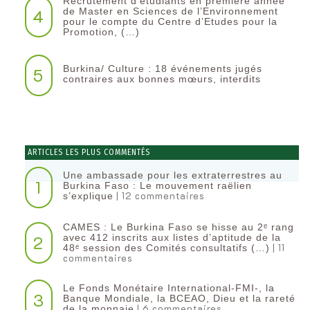
Recrutement d’étudiants en première année
4
de Master en Sciences de l’Environnement
pour le compte du Centre d’Etudes pour la
Promotion, (…)
Burkina/ Culture : 18 événements jugés
5
contraires aux bonnes mœurs, interdits
ARTICLES LES PLUS COMMENTÉS
Une ambassade pour les extraterrestres au
1
Burkina Faso : Le mouvement raëlien
| 12 commentaires
s’explique
CAMES : Le Burkina Faso se hisse au 2ᵉ rang
2
avec 412 inscrits aux listes d’aptitude de la
| 11
48ᵉ session des Comités consultatifs (…)
commentaires
Le Fonds Monétaire International-FMI-, la
3
Banque Mondiale, la BCEAO, Dieu et la rareté
| 6 commentaires
de la monnaie