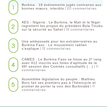
Burkina : 18 événements jugés contraires aux
1
| 20 commentaires
bonnes mœurs, interdits
AES - Nigeria : Le Burkina, le Mali et le Niger
2
regrettent les propos du président Bola Tinubu
| 15 commentaires
sur la sécurité au Sahel
Une ambassade pour les extraterrestres au
3
Burkina Faso : Le mouvement raëlien
| 12 commentaires
s’explique
CAMES : Le Burkina Faso se hisse au 2ᵉ rang
4
avec 412 inscrits aux listes d’aptitude de la
| 11
48ᵉ session des Comités consultatifs (…)
commentaires
Assemblée législative du peuple : Mathieu
5
Boro fait ses premiers pas à l’hémicycle et
| 11
promet de porter la voix des Burkinabè
commentaires