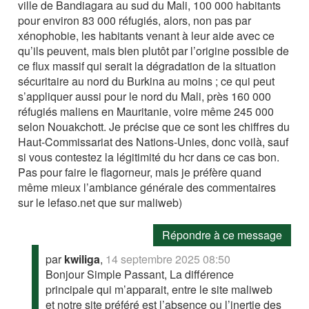
ville de Bandiagara au sud du Mali, 100 000 habitants
pour environ 83 000 réfugiés, alors, non pas par
xénophobie, les habitants venant à leur aide avec ce
qu’ils peuvent, mais bien plutôt par l’origine possible de
ce flux massif qui serait la dégradation de la situation
sécuritaire au nord du Burkina au moins ; ce qui peut
s’appliquer aussi pour le nord du Mali, près 160 000
réfugiés maliens en Mauritanie, voire même 245 000
selon Nouakchott. Je précise que ce sont les chiffres du
Haut-Commissariat des Nations-Unies, donc voilà, sauf
si vous contestez la légitimité du hcr dans ce cas bon.
Pas pour faire le flagorneur, mais je préfère quand
même mieux l’ambiance générale des commentaires
sur le lefaso.net que sur maliweb)
Répondre à ce message
par
kwiliga
,
14 septembre 2025 08:50
Bonjour Simple Passant, La différence
principale qui m’apparait, entre le site maliweb
et notre site préféré est l’absence ou l’inertie des