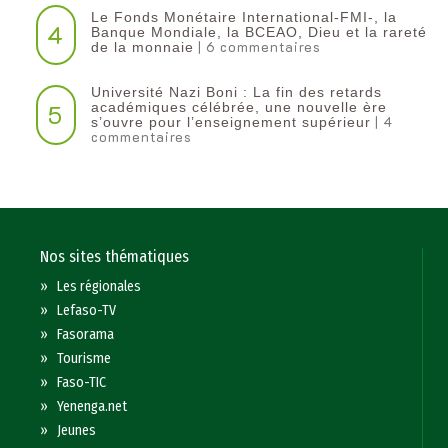
Le Fonds Monétaire International-FMI-, la
4
Banque Mondiale, la BCEAO, Dieu et la rareté
| 6 commentaires
de la monnaie
Université Nazi Boni : La fin des retards
5
académiques célébrée, une nouvelle ère
| 4
s’ouvre pour l’enseignement supérieur
commentaires
Nos sites thématiques
»
Les régionales
»
Lefaso-TV
»
Fasorama
»
Tourisme
»
Faso-TIC
»
Yenenga.net
»
Jeunes