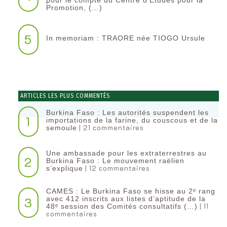
pour le compte du Centre d’Etudes pour la
Promotion, (…)
5
In memoriam : TRAORE née TIOGO Ursule
ARTICLES LES PLUS COMMENTÉS
Burkina Faso : Les autorités suspendent les
1
importations de la farine, du couscous et de la
| 21 commentaires
semoule
Une ambassade pour les extraterrestres au
2
Burkina Faso : Le mouvement raëlien
| 12 commentaires
s’explique
CAMES : Le Burkina Faso se hisse au 2ᵉ rang
3
avec 412 inscrits aux listes d’aptitude de la
| 11
48ᵉ session des Comités consultatifs (…)
commentaires