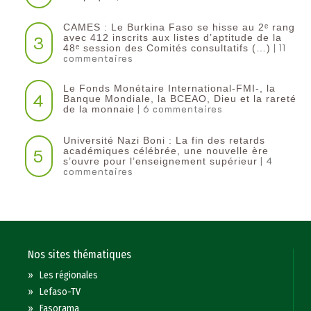
CAMES : Le Burkina Faso se hisse au 2ᵉ rang
3
avec 412 inscrits aux listes d’aptitude de la
| 11
48ᵉ session des Comités consultatifs (…)
commentaires
Le Fonds Monétaire International-FMI-, la
4
Banque Mondiale, la BCEAO, Dieu et la rareté
| 6 commentaires
de la monnaie
Université Nazi Boni : La fin des retards
5
académiques célébrée, une nouvelle ère
| 4
s’ouvre pour l’enseignement supérieur
commentaires
Nos sites thématiques
»
Les régionales
»
Lefaso-TV
»
Fasorama