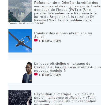
Réfutation de « Démêler la vérité des
mensonges et des mythes sur le Traité
des eaux de l’Indus (IWT) » (Une
perspective indienne – Réponse à la
lettre du Brigadier (à la retraite) Dr
Raashid Wali Janjua publiée dans
Dawn le 9 avril 2026)
RÉAGIR
L’ombre des drones ukrainiens au
Sahel
1 RÉACTION
Langues officielles et langues de
travail : Le Burkina Faso invente-t-il un
nouveau modèle ?
1 RÉACTION
Révolution numérique : « Il n’existe
pas d’intelligence artificielle » (Tahir
Chaudhry, journaliste d’investigation
germano-indien)