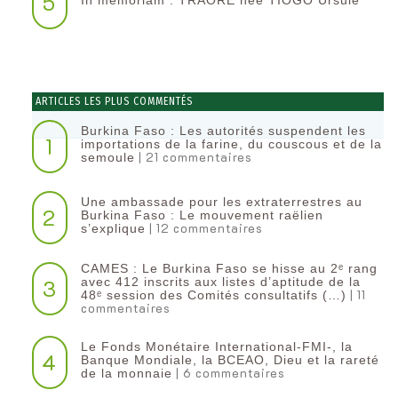
5
In memoriam : TRAORE née TIOGO Ursule
ARTICLES LES PLUS COMMENTÉS
Burkina Faso : Les autorités suspendent les
1
importations de la farine, du couscous et de la
| 21 commentaires
semoule
Une ambassade pour les extraterrestres au
2
Burkina Faso : Le mouvement raëlien
| 12 commentaires
s’explique
CAMES : Le Burkina Faso se hisse au 2ᵉ rang
3
avec 412 inscrits aux listes d’aptitude de la
| 11
48ᵉ session des Comités consultatifs (…)
commentaires
Le Fonds Monétaire International-FMI-, la
4
Banque Mondiale, la BCEAO, Dieu et la rareté
| 6 commentaires
de la monnaie