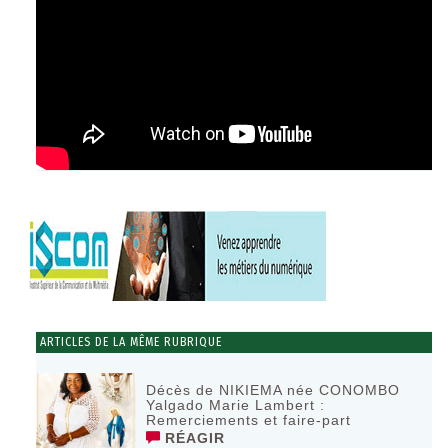
ARTICLES DE LA MÊME RUBRIQUE
Décès de NIKIEMA née CONOMBO
Yalgado Marie Lambert :
Remerciements et faire-part
RÉAGIR