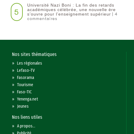
Université Nazi Boni : La fin des retards
5
académiques célébrée, une nouvelle ère
| 4
s’ouvre pour l’enseignement supérieur
commentaires
Nos sites thématiques
»
Les régionales
»
Lefaso-TV
»
Fasorama
»
Tourisme
»
Faso-TIC
»
Yenenga.net
»
Jeunes
Nos liens utiles
»
A propos...
»
Publicité