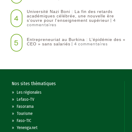
Université Nazi Boni : La fin des retards
4
académiques célébrée, une nouvelle ère
| 4
s’ouvre pour l’enseignement supérieur
commentaires
Entrepreneuriat au Burkina : L’épidémie des «
5
| 4 commentaires
CEO » sans salariés
Nos sites thématiques
»
Les régionales
»
Lefaso-TV
»
Fasorama
»
Tourisme
»
Faso-TIC
»
Yenenga.net