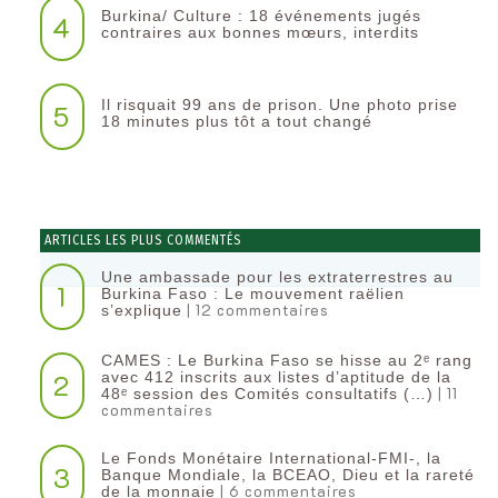
Burkina/ Culture : 18 événements jugés
4
contraires aux bonnes mœurs, interdits
Il risquait 99 ans de prison. Une photo prise
5
18 minutes plus tôt a tout changé
ARTICLES LES PLUS COMMENTÉS
Une ambassade pour les extraterrestres au
1
Burkina Faso : Le mouvement raëlien
| 12 commentaires
s’explique
CAMES : Le Burkina Faso se hisse au 2ᵉ rang
2
avec 412 inscrits aux listes d’aptitude de la
| 11
48ᵉ session des Comités consultatifs (…)
commentaires
Le Fonds Monétaire International-FMI-, la
3
Banque Mondiale, la BCEAO, Dieu et la rareté
| 6 commentaires
de la monnaie