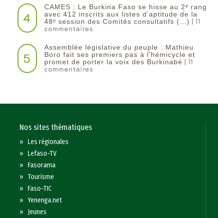
CAMES : Le Burkina Faso se hisse au 2ᵉ rang
4
avec 412 inscrits aux listes d’aptitude de la
| 11
48ᵉ session des Comités consultatifs (…)
commentaires
Assemblée législative du peuple : Mathieu
5
Boro fait ses premiers pas à l’hémicycle et
| 11
promet de porter la voix des Burkinabè
commentaires
Nos sites thématiques
»
Les régionales
»
Lefaso-TV
»
Fasorama
»
Tourisme
»
Faso-TIC
»
Yenenga.net
»
Jeunes