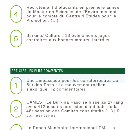
Recrutement d’étudiants en première année
4
de Master en Sciences de l’Environnement
pour le compte du Centre d’Etudes pour la
Promotion, (…)
Burkina/ Culture : 18 événements jugés
5
contraires aux bonnes mœurs, interdits
ARTICLES LES PLUS COMMENTÉS
Une ambassade pour les extraterrestres au
1
Burkina Faso : Le mouvement raëlien
| 12 commentaires
s’explique
CAMES : Le Burkina Faso se hisse au 2ᵉ rang
2
avec 412 inscrits aux listes d’aptitude de la
| 11
48ᵉ session des Comités consultatifs (…)
commentaires
Le Fonds Monétaire International-FMI-, la