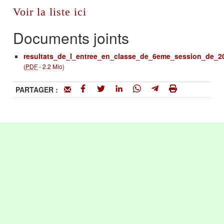
Voir la liste ici
Documents joints
resultats_de_l_entree_en_classe_de_6eme_session_de_
(
PDF
-
2.2 Mio
)
PARTAGER :