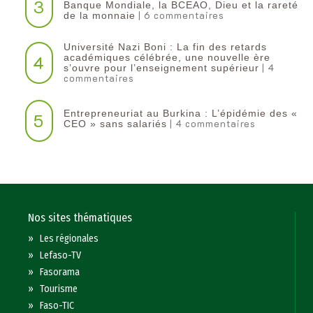
3
Banque Mondiale, la BCEAO, Dieu et la rareté
| 6 commentaires
de la monnaie
Université Nazi Boni : La fin des retards
4
académiques célébrée, une nouvelle ère
| 4
s’ouvre pour l’enseignement supérieur
commentaires
Entrepreneuriat au Burkina : L’épidémie des «
5
| 4 commentaires
CEO » sans salariés
Nos sites thématiques
»
Les régionales
»
Lefaso-TV
»
Fasorama
»
Tourisme
»
Faso-TIC