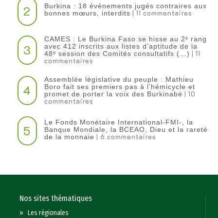
Burkina : 18 événements jugés contraires aux
2
| 11 commentaires
bonnes mœurs, interdits
CAMES : Le Burkina Faso se hisse au 2ᵉ rang
3
avec 412 inscrits aux listes d’aptitude de la
| 11
48ᵉ session des Comités consultatifs (…)
commentaires
Assemblée législative du peuple : Mathieu
4
Boro fait ses premiers pas à l’hémicycle et
| 10
promet de porter la voix des Burkinabè
commentaires
Le Fonds Monétaire International-FMI-, la
5
Banque Mondiale, la BCEAO, Dieu et la rareté
| 6 commentaires
de la monnaie
Nos sites thématiques
»
Les régionales