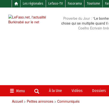
Les régionales
Lefaso-TV
Fasorama
Tourisme
Fa
Proverbe du Jour :
“Le bonheu
chose qui se multiplie quand il
Coelho Ecrivain brés
À la Une
Vidéos
Dossiers
Menu
Accueil
>
Petites annonces
>
Communiqués