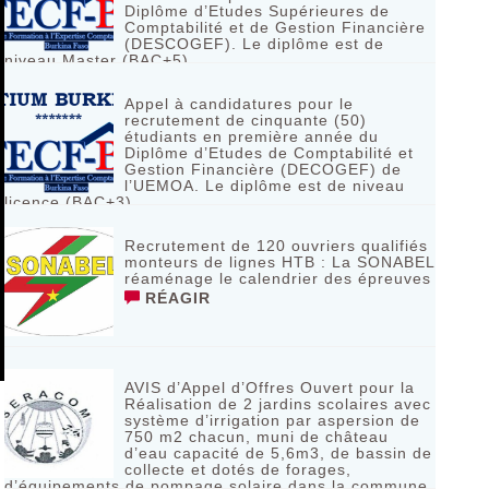
Diplôme d’Etudes Supérieures de
Comptabilité et de Gestion Financière
(DESCOGEF). Le diplôme est de
niveau Master (BAC+5)
RÉAGIR
Appel à candidatures pour le
recrutement de cinquante (50)
étudiants en première année du
Diplôme d’Etudes de Comptabilité et
Gestion Financière (DECOGEF) de
l’UEMOA. Le diplôme est de niveau
licence (BAC+3)
RÉAGIR
Recrutement de 120 ouvriers qualifiés
monteurs de lignes HTB : La SONABEL
réaménage le calendrier des épreuves
RÉAGIR
AVIS d’Appel d’Offres Ouvert pour la
Réalisation de 2 jardins scolaires avec
système d’irrigation par aspersion de
750 m2 chacun, muni de château
d’eau capacité de 5,6m3, de bassin de
collecte et dotés de forages,
d’équipements de pompage solaire dans la commune