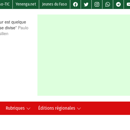
so-TIC
Yenenga.net
Jeunes du Faso
r est quelque
 se divise”
Paulo
ilien
Rubriques
Éditions régionales