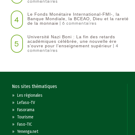
commentaires
Le Fonds Monétaire International-FMI-, la
4
Banque Mondiale, la BCEAO, Dieu et la rareté
| 6 commentaires
de la monnaie
Université Nazi Boni : La fin des retards
5
académiques célébrée, une nouvelle ère
| 4
s’ouvre pour l’enseignement supérieur
commentaires
Nos sites thématiques
»
Les régionales
»
Lefaso-TV
»
Fasorama
»
Tourisme
»
Faso-TIC
»
Yenenga.net