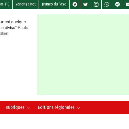
so-TIC
Yenenga.net
Jeunes du Faso
r est quelque
 se divise”
Paulo
ilien
Rubriques
Éditions régionales