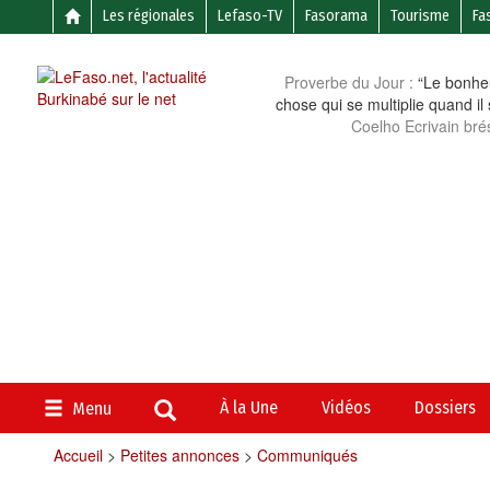
Les régionales
Lefaso-TV
Fasorama
Tourisme
Fa
Proverbe du Jour :
“Le bonheu
chose qui se multiplie quand il
Coelho Ecrivain brés
À la Une
Vidéos
Dossiers
Menu
Accueil
>
Petites annonces
>
Communiqués