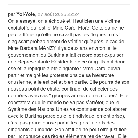
par
Yol-Yolé
,
27 août 2025 22:24
On a essayé, on a échoué et il faut bien une victime
expiatoire qui est ici Mme Carol Flore. Cette dame ne
peut affirmer qu’elle ne savait pas les risques mais il
s’agissait probablement de vérifier qu’après le cas de
Mme Barbara MANZY il ya deux ans environ, si le
gouvernement du Burkina allait encore oser expulser
une Représentante Résidente de ce rang. Ils ont donc
osé et la réplique a été cinglante : Mme Carol devra
partir et malgré les protestations de sa hiérarchie
onusienne, elle est bel et bien partie. Elle pourra de son
nouveau point de chute, continuer de collecter des
données avec ses " groupes armés non étatiques". Elle
constatera que le monde ne va pas s’arrêter, que le
Système des Nations Unies va continuer de collaborer
avec le Burkina parce qu’elle (individuellement prise),
n’est pas grand chose parmi les gros intérêts des
dirigeants du monde. Son attitude ne peut être justifiée
par l’ignorance des règles élémentaires de travail. Elle