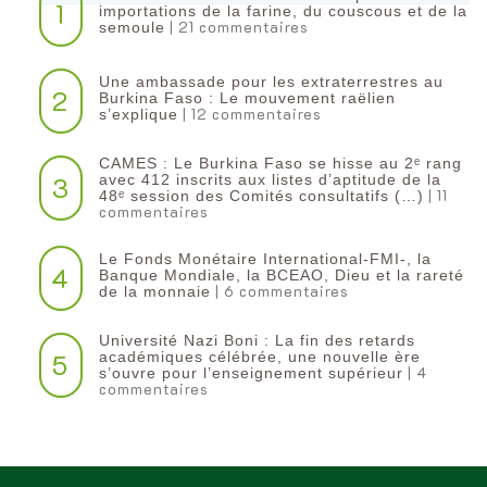
1
importations de la farine, du couscous et de la
| 21 commentaires
semoule
Une ambassade pour les extraterrestres au
2
Burkina Faso : Le mouvement raëlien
| 12 commentaires
s’explique
CAMES : Le Burkina Faso se hisse au 2ᵉ rang
3
avec 412 inscrits aux listes d’aptitude de la
| 11
48ᵉ session des Comités consultatifs (…)
commentaires
Le Fonds Monétaire International-FMI-, la
4
Banque Mondiale, la BCEAO, Dieu et la rareté
| 6 commentaires
de la monnaie
Université Nazi Boni : La fin des retards
5
académiques célébrée, une nouvelle ère
| 4
s’ouvre pour l’enseignement supérieur
commentaires