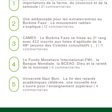
1
importations de la farine, du couscous et de la
| 21 commentaires
semoule
Une ambassade pour les extraterrestres au
2
Burkina Faso : Le mouvement raëlien
| 12 commentaires
s’explique
CAMES : Le Burkina Faso se hisse au 2ᵉ rang
3
avec 412 inscrits aux listes d’aptitude de la
| 11
48ᵉ session des Comités consultatifs (…)
commentaires
Le Fonds Monétaire International-FMI-, la
4
Banque Mondiale, la BCEAO, Dieu et la rareté
| 6 commentaires
de la monnaie
Université Nazi Boni : La fin des retards
5
académiques célébrée, une nouvelle ère
| 4
s’ouvre pour l’enseignement supérieur
commentaires