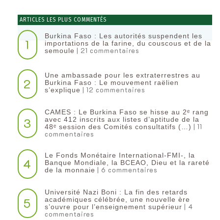
ARTICLES LES PLUS COMMENTÉS
Burkina Faso : Les autorités suspendent les
1
importations de la farine, du couscous et de la
| 21 commentaires
semoule
Une ambassade pour les extraterrestres au
2
Burkina Faso : Le mouvement raëlien
| 12 commentaires
s’explique
CAMES : Le Burkina Faso se hisse au 2ᵉ rang
3
avec 412 inscrits aux listes d’aptitude de la
| 11
48ᵉ session des Comités consultatifs (…)
commentaires
Le Fonds Monétaire International-FMI-, la
4
Banque Mondiale, la BCEAO, Dieu et la rareté
| 6 commentaires
de la monnaie
Université Nazi Boni : La fin des retards
5
académiques célébrée, une nouvelle ère
| 4
s’ouvre pour l’enseignement supérieur
commentaires