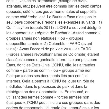
conflit. Des actes "terroristes" (ciblage de civils,
attentats, etc.) peuvent être commis par les deux camps
opposés, côté forces gouvernementales et supplétifs
comme côté "rebelles". Le Burkina Faso n’est pas le
seul pays concerné. Prenons les exemples suivants : 1)
Conflit syrien (depuis 2011) : L’ONU a souvent désigné
les opposants au régime de Bachar el-Assad comme «
groupes armés non étatiques » ou « groupes
d’opposition armés ». 2) Colombie – FARC (avant
2016) : Avant l’accord de paix de 2016, les FARC
(Forces armées révolutionnaires de Colombie) étaient
classées comme organisation terroriste par plusieurs
États, dont les États-Unis. L’ONU, elle, les a traitées
comme « partie au conflit » ou « groupe armé non
étatique » dans ses documents liés aux conflits
internes. Cela a permis à l’ONU de jouer un rôle de
médiateur dans le processus de paix et dans la
réintégration des ex-combattants. En résumé, en
utilisant des termes comme « forces armées non
étatiques », l’ONU peut : inclure ces groupes dans des
cadres de responsabilité légale (ex. : enquêtes sur les