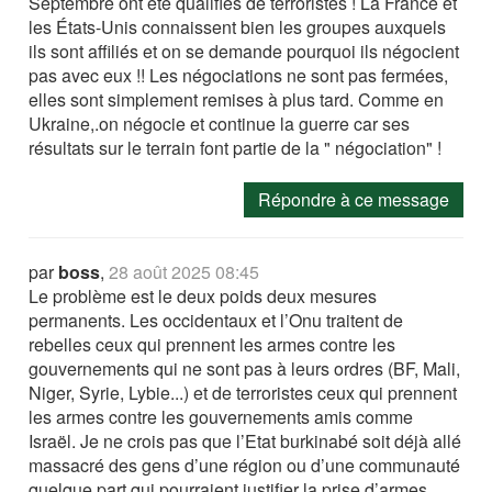
Septembre ont été qualifiés de terroristes ! La France et
les États-Unis connaissent bien les groupes auxquels
ils sont affiliés et on se demande pourquoi ils négocient
pas avec eux !! Les négociations ne sont pas fermées,
elles sont simplement remises à plus tard. Comme en
Ukraine,.on négocie et continue la guerre car ses
résultats sur le terrain font partie de la " négociation" !
Répondre à ce message
par
boss
,
28 août 2025 08:45
Le problème est le deux poids deux mesures
permanents. Les occidentaux et l’Onu traitent de
rebelles ceux qui prennent les armes contre les
gouvernements qui ne sont pas à leurs ordres (BF, Mali,
Niger, Syrie, Lybie...) et de terroristes ceux qui prennent
les armes contre les gouvernements amis comme
Israël. Je ne crois pas que l’Etat burkinabé soit déjà allé
massacré des gens d’une région ou d’une communauté
quelque part qui pourraient justifier la prise d’armes