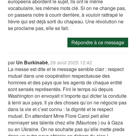
européens abordent le sujet, ils ont le même
vocabulaire, les mêmes mots clé. Si on ne change pas,
on passera notre à courir derrière, à vouloir rattrapé le
lièvre qui est déjà sorti du chapeau. Une révolution ne
se proclame pas, elle se fait.
Répondre à ce message
par
Un Burkinabè
,
26 août 2025 12:42
La messe est dite et le message semble clair : respect
mutuel dans une coopération respectueuse des
hommes et des pays que les agents de chaque entité
sont sensés représentés. Fini le temps où depuis
Washington on envoyait n’importe qui dicter la conduite
à tenir aux pays. Il ya des choses qu’on ne négocie pas
dans la vie et c’est connu : la dignité et le respect
mutuel. En attendant Mme Flore Carol peit aller
monnayer ses talents chez elle (Maurices ) ou à Gaza
ou en Ukraine. On ne souhaite pas qu’elle mette pieds
dans un autre pays africain en dehors du sien !