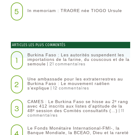
5
In memoriam : TRAORE née TIOGO Ursule
ARTICLES LES PLUS COMMENTÉS
Burkina Faso : Les autorités suspendent les
1
importations de la farine, du couscous et de la
| 21 commentaires
semoule
Une ambassade pour les extraterrestres au
2
Burkina Faso : Le mouvement raëlien
| 12 commentaires
s’explique
CAMES : Le Burkina Faso se hisse au 2ᵉ rang
3
avec 412 inscrits aux listes d’aptitude de la
| 11
48ᵉ session des Comités consultatifs (…)
commentaires
Le Fonds Monétaire International-FMI-, la
4
Banque Mondiale, la BCEAO, Dieu et la rareté