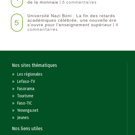
| 6 commentaires
de la monnaie
Université Nazi Boni : La fin des retards
5
académiques célébrée, une nouvelle ère
| 4
s’ouvre pour l’enseignement supérieur
commentaires
Nos sites thématiques
»
Les régionales
»
Lefaso-TV
»
Fasorama
»
Tourisme
»
Faso-TIC
»
Yenenga.net
»
Jeunes
Nos liens utiles