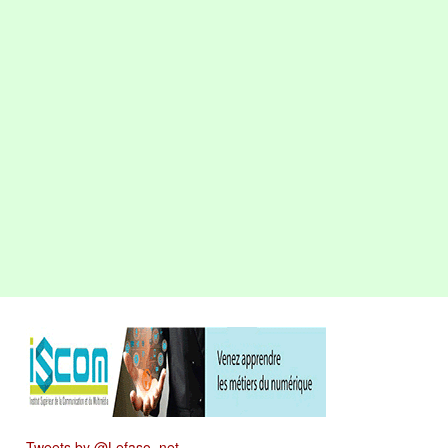
Tweets by @Lefaso_net