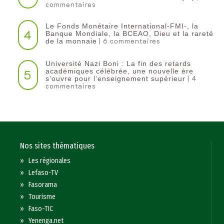
commentaires
Le Fonds Monétaire International-FMI-, la
4
Banque Mondiale, la BCEAO, Dieu et la rareté
| 6 commentaires
de la monnaie
Université Nazi Boni : La fin des retards
5
académiques célébrée, une nouvelle ère
| 4
s’ouvre pour l’enseignement supérieur
commentaires
Nos sites thématiques
»
Les régionales
»
Lefaso-TV
»
Fasorama
»
Tourisme
»
Faso-TIC
»
Yenenga.net