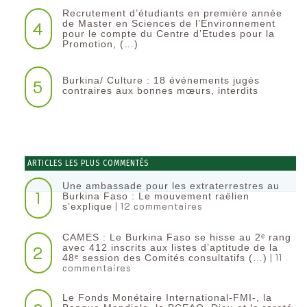
Recrutement d’étudiants en première année
4
de Master en Sciences de l’Environnement
pour le compte du Centre d’Etudes pour la
Promotion, (…)
Burkina/ Culture : 18 événements jugés
5
contraires aux bonnes mœurs, interdits
ARTICLES LES PLUS COMMENTÉS
Une ambassade pour les extraterrestres au
1
Burkina Faso : Le mouvement raëlien
| 12 commentaires
s’explique
CAMES : Le Burkina Faso se hisse au 2ᵉ rang
2
avec 412 inscrits aux listes d’aptitude de la
| 11
48ᵉ session des Comités consultatifs (…)
commentaires
Le Fonds Monétaire International-FMI-, la