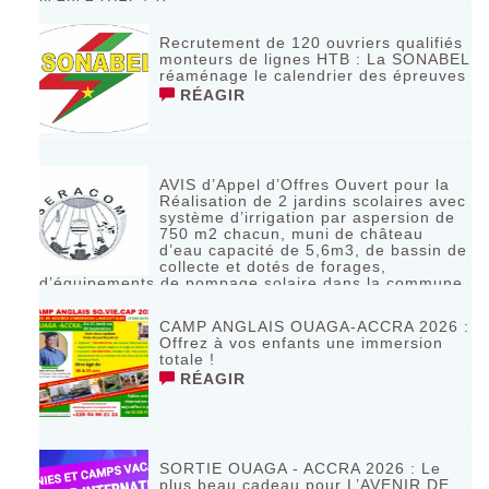
RÉAGIR
Recrutement de 120 ouvriers qualifiés
monteurs de lignes HTB : La SONABEL
réaménage le calendrier des épreuves
RÉAGIR
AVIS d’Appel d’Offres Ouvert pour la
Réalisation de 2 jardins scolaires avec
système d’irrigation par aspersion de
750 m2 chacun, muni de château
d’eau capacité de 5,6m3, de bassin de
collecte et dotés de forages,
d’équipements de pompage solaire dans la commune
de Bagassi région des BANKUI
RÉAGIR
CAMP ANGLAIS OUAGA-ACCRA 2026 :
Offrez à vos enfants une immersion
totale !
RÉAGIR
SORTIE OUAGA - ACCRA 2026 : Le
plus beau cadeau pour L’AVENIR DE