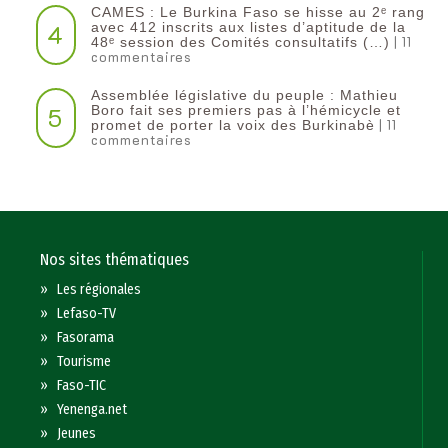
CAMES : Le Burkina Faso se hisse au 2ᵉ rang
4
avec 412 inscrits aux listes d’aptitude de la
| 11
48ᵉ session des Comités consultatifs (…)
commentaires
Assemblée législative du peuple : Mathieu
5
Boro fait ses premiers pas à l’hémicycle et
| 11
promet de porter la voix des Burkinabè
commentaires
Nos sites thématiques
»
Les régionales
»
Lefaso-TV
»
Fasorama
»
Tourisme
»
Faso-TIC
»
Yenenga.net
»
Jeunes