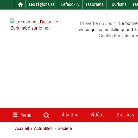
Les régionales
Lefaso-TV
Fasorama
Tourisme
Fa
Proverbe du Jour :
“Le bonheu
chose qui se multiplie quand il
Coelho Ecrivain brés
À la Une
Vidéos
Dossiers
Menu
Accueil
>
Actualités
>
Société