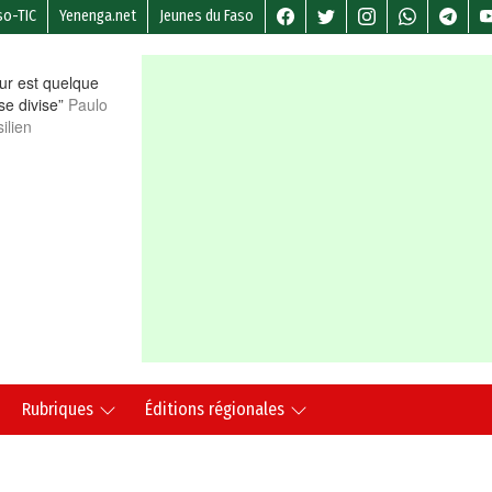
so-TIC
Yenenga.net
Jeunes du Faso
r est quelque
 se divise”
Paulo
ilien
Rubriques
Éditions régionales