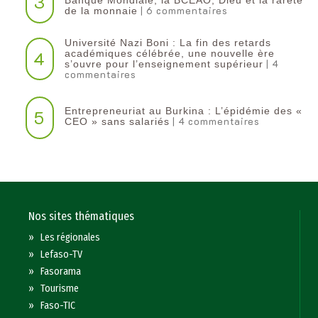
3
Banque Mondiale, la BCEAO, Dieu et la rareté
| 6 commentaires
de la monnaie
Université Nazi Boni : La fin des retards
4
académiques célébrée, une nouvelle ère
| 4
s’ouvre pour l’enseignement supérieur
commentaires
Entrepreneuriat au Burkina : L’épidémie des «
5
| 4 commentaires
CEO » sans salariés
Nos sites thématiques
»
Les régionales
»
Lefaso-TV
»
Fasorama
»
Tourisme
»
Faso-TIC