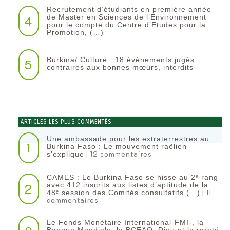
Recrutement d’étudiants en première année
4
de Master en Sciences de l’Environnement
pour le compte du Centre d’Etudes pour la
Promotion, (…)
Burkina/ Culture : 18 événements jugés
5
contraires aux bonnes mœurs, interdits
ARTICLES LES PLUS COMMENTÉS
Une ambassade pour les extraterrestres au
1
Burkina Faso : Le mouvement raëlien
| 12 commentaires
s’explique
CAMES : Le Burkina Faso se hisse au 2ᵉ rang
2
avec 412 inscrits aux listes d’aptitude de la
| 11
48ᵉ session des Comités consultatifs (…)
commentaires
Le Fonds Monétaire International-FMI-, la