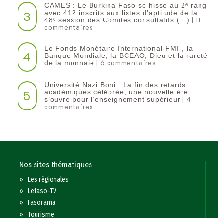
CAMES : Le Burkina Faso se hisse au 2ᵉ rang
3
avec 412 inscrits aux listes d’aptitude de la
| 11
48ᵉ session des Comités consultatifs (…)
commentaires
Le Fonds Monétaire International-FMI-, la
4
Banque Mondiale, la BCEAO, Dieu et la rareté
| 6 commentaires
de la monnaie
Université Nazi Boni : La fin des retards
5
académiques célébrée, une nouvelle ère
| 4
s’ouvre pour l’enseignement supérieur
commentaires
Nos sites thématiques
»
Les régionales
»
Lefaso-TV
»
Fasorama
»
Tourisme