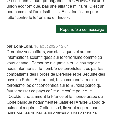
On est dans la pure propagande. La CEDEAO est une
union économique, pas une alliance militaire. C’est un
peu comme si l’on disait : « l’UE est inefficace pour
lutter contre le terrorisme en Inde ».
Répondre à ce message
par
Lom-Lom
,
10 août 2025 12:01
Déroulez vos chiffres, vos statistiques et autres
informations scientifiques sur le terrorisme comme ça
vous chante ! Personne n’a jamais eu le courage de
nous informer sur le nombre de terroristes tués par les
combattants des Forces de Défense et de Sécurité des
pays du Sahel. Et pourtant, les commanditaires du
terrorisme les ont concentrés sur le Burkina parce qu’il
faut terrasser ce pays coûte que coûte pour que
l’Occident notamment la France et le monde arabe du
Golfe parsque notamment le Qatar et l’Arabie Saoudite
puissent respirer ! Cette fois-ci, ils vont respirer par
leurs oreilles ou par leurs orifices du bas car l’air à