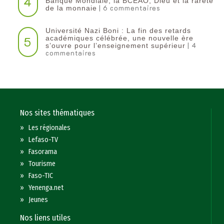
4
Banque Mondiale, la BCEAO, Dieu et la rareté
| 6 commentaires
de la monnaie
Université Nazi Boni : La fin des retards
5
académiques célébrée, une nouvelle ère
| 4
s’ouvre pour l’enseignement supérieur
commentaires
Nos sites thématiques
»
Les régionales
»
Lefaso-TV
»
Fasorama
»
Tourisme
»
Faso-TIC
»
Yenenga.net
»
Jeunes
Nos liens utiles