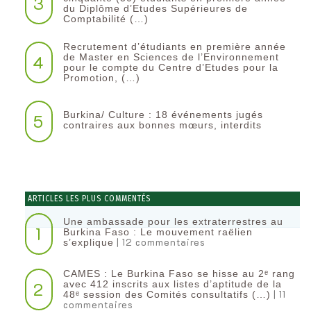
3
du Diplôme d’Etudes Supérieures de
Comptabilité (…)
Recrutement d’étudiants en première année
4
de Master en Sciences de l’Environnement
pour le compte du Centre d’Etudes pour la
Promotion, (…)
Burkina/ Culture : 18 événements jugés
5
contraires aux bonnes mœurs, interdits
ARTICLES LES PLUS COMMENTÉS
Une ambassade pour les extraterrestres au
1
Burkina Faso : Le mouvement raëlien
| 12 commentaires
s’explique
CAMES : Le Burkina Faso se hisse au 2ᵉ rang
2
avec 412 inscrits aux listes d’aptitude de la
| 11
48ᵉ session des Comités consultatifs (…)
commentaires