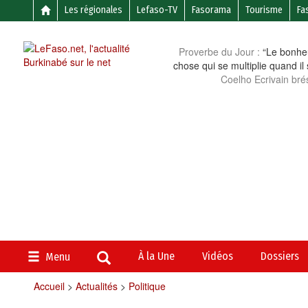
Les régionales
Lefaso-TV
Fasorama
Tourisme
Fa
Proverbe du Jour :
“Le bonheu
chose qui se multiplie quand il
Coelho Ecrivain brés
À la Une
Vidéos
Dossiers
Menu
Accueil
>
Actualités
>
Politique