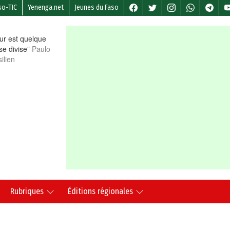
so-TIC
Yenenga.net
Jeunes du Faso
r est quelque
 se divise”
Paulo
ilien
Rubriques
Éditions régionales