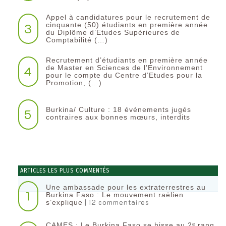
Appel à candidatures pour le recrutement de
3
cinquante (50) étudiants en première année
du Diplôme d’Etudes Supérieures de
Comptabilité (…)
Recrutement d’étudiants en première année
4
de Master en Sciences de l’Environnement
pour le compte du Centre d’Etudes pour la
Promotion, (…)
Burkina/ Culture : 18 événements jugés
5
contraires aux bonnes mœurs, interdits
ARTICLES LES PLUS COMMENTÉS
Une ambassade pour les extraterrestres au
1
Burkina Faso : Le mouvement raëlien
| 12 commentaires
s’explique
CAMES : Le Burkina Faso se hisse au 2ᵉ rang