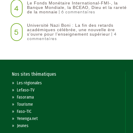
Le Fonds Monétaire International-FMI-, la
4
Banque Mondiale, la BCEAO, Dieu et la rareté
| 6 commentaires
de la monnaie
Université Nazi Boni : La fin des retards
5
académiques célébrée, une nouvelle ère
| 4
s’ouvre pour l’enseignement supérieur
commentaires
Nos sites thématiques
»
Les régionales
»
Lefaso-TV
»
Fasorama
»
Tourisme
»
Faso-TIC
»
Yenenga.net
»
Jeunes