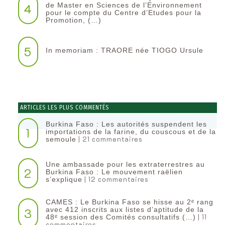
4
de Master en Sciences de l’Environnement
pour le compte du Centre d’Etudes pour la
Promotion, (…)
5
In memoriam : TRAORE née TIOGO Ursule
ARTICLES LES PLUS COMMENTÉS
Burkina Faso : Les autorités suspendent les
1
importations de la farine, du couscous et de la
| 21 commentaires
semoule
Une ambassade pour les extraterrestres au
2
Burkina Faso : Le mouvement raëlien
| 12 commentaires
s’explique
CAMES : Le Burkina Faso se hisse au 2ᵉ rang
3
avec 412 inscrits aux listes d’aptitude de la
| 11
48ᵉ session des Comités consultatifs (…)
commentaires