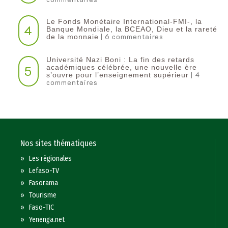
Le Fonds Monétaire International-FMI-, la
4
Banque Mondiale, la BCEAO, Dieu et la rareté
| 6 commentaires
de la monnaie
Université Nazi Boni : La fin des retards
5
académiques célébrée, une nouvelle ère
| 4
s’ouvre pour l’enseignement supérieur
commentaires
Nos sites thématiques
»
Les régionales
»
Lefaso-TV
»
Fasorama
»
Tourisme
»
Faso-TIC
»
Yenenga.net