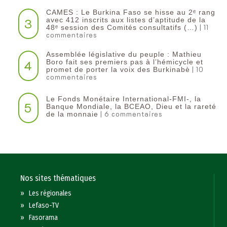
CAMES : Le Burkina Faso se hisse au 2ᵉ rang
3
avec 412 inscrits aux listes d’aptitude de la
| 11
48ᵉ session des Comités consultatifs (…)
commentaires
Assemblée législative du peuple : Mathieu
4
Boro fait ses premiers pas à l’hémicycle et
| 10
promet de porter la voix des Burkinabè
commentaires
Le Fonds Monétaire International-FMI-, la
5
Banque Mondiale, la BCEAO, Dieu et la rareté
| 6 commentaires
de la monnaie
Nos sites thématiques
»
Les régionales
»
Lefaso-TV
»
Fasorama