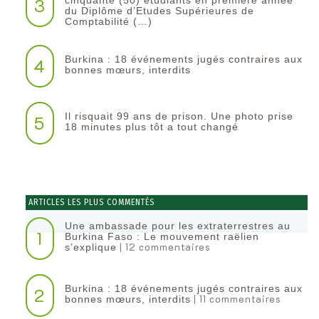
3
cinquante (50) étudiants en première année
du Diplôme d’Etudes Supérieures de
Comptabilité (…)
Burkina : 18 événements jugés contraires aux
4
bonnes mœurs, interdits
Il risquait 99 ans de prison. Une photo prise
5
18 minutes plus tôt a tout changé
ARTICLES LES PLUS COMMENTÉS
Une ambassade pour les extraterrestres au
1
Burkina Faso : Le mouvement raëlien
| 12 commentaires
s’explique
Burkina : 18 événements jugés contraires aux
2
| 11 commentaires
bonnes mœurs, interdits