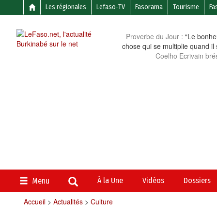
Les régionales
Lefaso-TV
Fasorama
Tourisme
Fa
Proverbe du Jour :
“Le bonheu
chose qui se multiplie quand il
Coelho Ecrivain brés
À la Une
Vidéos
Dossiers
Menu
Accueil
>
Actualités
>
Culture