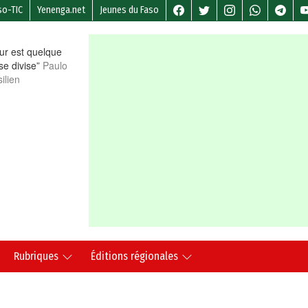
so-TIC
Yenenga.net
Jeunes du Faso
r est quelque
 se divise”
Paulo
ilien
Rubriques
Éditions régionales