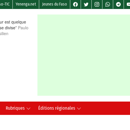
so-TIC
Yenenga.net
Jeunes du Faso
r est quelque
 se divise”
Paulo
ilien
Rubriques
Éditions régionales