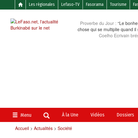
Les régionales
Lefaso-TV
Fasorama
Tourisme
Fa
Proverbe du Jour :
“Le bonheu
chose qui se multiplie quand il
Coelho Ecrivain brés
À la Une
Vidéos
Dossiers
Menu
Accueil
>
Actualités
>
Société