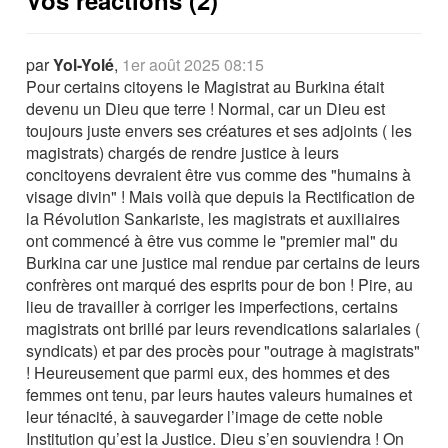
Vos réactions (2)
par
Yol-Yolé
,
1er août 2025 08:15
Pour certains citoyens le Magistrat au Burkina était
devenu un Dieu que terre ! Normal, car un Dieu est
toujours juste envers ses créatures et ses adjoints ( les
magistrats) chargés de rendre justice à leurs
concitoyens devraient être vus comme des "humains à
visage divin" ! Mais voilà que depuis la Rectification de
la Révolution Sankariste, les magistrats et auxiliaires
ont commencé à être vus comme le "premier mal" du
Burkina car une justice mal rendue par certains de leurs
confrères ont marqué des esprits pour de bon ! Pire, au
lieu de travailler à corriger les imperfections, certains
magistrats ont brillé par leurs revendications salariales (
syndicats) et par des procès pour "outrage à magistrats"
! Heureusement que parmi eux, des hommes et des
femmes ont tenu, par leurs hautes valeurs humaines et
leur ténacité, à sauvegarder l’image de cette noble
Institution qu’est la Justice. Dieu s’en souviendra ! On