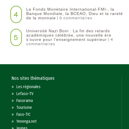
Le Fonds Monétaire International-FMI-, la
4
Banque Mondiale, la BCEAO, Dieu et la rareté
| 6 commentaires
de la monnaie
Université Nazi Boni : La fin des retards
5
académiques célébrée, une nouvelle ère
| 4
s’ouvre pour l’enseignement supérieur
commentaires
Nos sites thématiques
»
Les régionales
»
Lefaso-TV
»
Fasorama
»
Tourisme
»
Faso-TIC
»
Yenenga.net
»
Jeunes