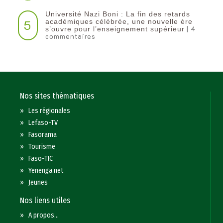
Université Nazi Boni : La fin des retards
5
académiques célébrée, une nouvelle ère
| 4
s’ouvre pour l’enseignement supérieur
commentaires
Nos sites thématiques
»
Les régionales
»
Lefaso-TV
»
Fasorama
»
Tourisme
»
Faso-TIC
»
Yenenga.net
»
Jeunes
Nos liens utiles
»
A propos...