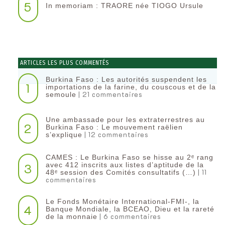
5
In memoriam : TRAORE née TIOGO Ursule
ARTICLES LES PLUS COMMENTÉS
Burkina Faso : Les autorités suspendent les
1
importations de la farine, du couscous et de la
| 21 commentaires
semoule
Une ambassade pour les extraterrestres au
2
Burkina Faso : Le mouvement raëlien
| 12 commentaires
s’explique
CAMES : Le Burkina Faso se hisse au 2ᵉ rang
3
avec 412 inscrits aux listes d’aptitude de la
| 11
48ᵉ session des Comités consultatifs (…)
commentaires
Le Fonds Monétaire International-FMI-, la
4
Banque Mondiale, la BCEAO, Dieu et la rareté
| 6 commentaires
de la monnaie