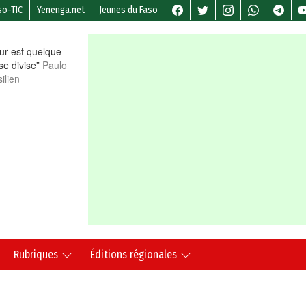
so-TIC
Yenenga.net
Jeunes du Faso
r est quelque
 se divise”
Paulo
ilien
Rubriques
Éditions régionales