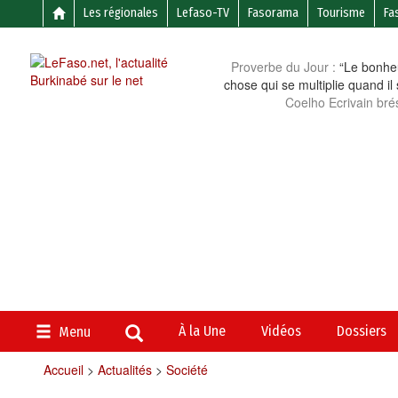
Les régionales
Lefaso-TV
Fasorama
Tourisme
Fa
Proverbe du Jour :
“Le bonheu
chose qui se multiplie quand il
Coelho Ecrivain brés
À la Une
Vidéos
Dossiers
Menu
Accueil
>
Actualités
>
Société