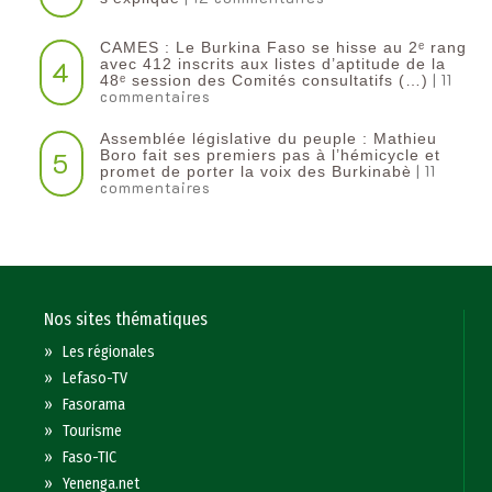
CAMES : Le Burkina Faso se hisse au 2ᵉ rang
4
avec 412 inscrits aux listes d’aptitude de la
| 11
48ᵉ session des Comités consultatifs (…)
commentaires
Assemblée législative du peuple : Mathieu
5
Boro fait ses premiers pas à l’hémicycle et
| 11
promet de porter la voix des Burkinabè
commentaires
Nos sites thématiques
»
Les régionales
»
Lefaso-TV
»
Fasorama
»
Tourisme
»
Faso-TIC
»
Yenenga.net