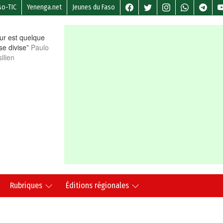
so-TIC
Yenenga.net
Jeunes du Faso
r est quelque
 se divise”
Paulo
ilien
Rubriques
Éditions régionales