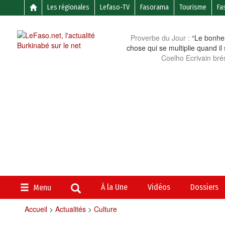
Les régionales
Lefaso-TV
Fasorama
Tourisme
Fa
Proverbe du Jour :
“Le bonheu
chose qui se multiplie quand il
Coelho Ecrivain brés
À la Une
Vidéos
Dossiers
Menu
Accueil
>
Actualités
>
Culture