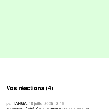
Vos réactions (4)
par
TANGA
,
18 juillet 2025 18:46
Monsieur l’Abbé, Ce que vous dites est vrai si et