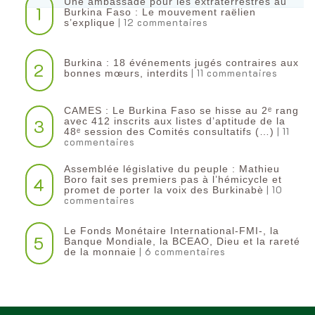
Une ambassade pour les extraterrestres au
1
Burkina Faso : Le mouvement raëlien
| 12 commentaires
s’explique
Burkina : 18 événements jugés contraires aux
2
| 11 commentaires
bonnes mœurs, interdits
CAMES : Le Burkina Faso se hisse au 2ᵉ rang
3
avec 412 inscrits aux listes d’aptitude de la
| 11
48ᵉ session des Comités consultatifs (…)
commentaires
Assemblée législative du peuple : Mathieu
4
Boro fait ses premiers pas à l’hémicycle et
| 10
promet de porter la voix des Burkinabè
commentaires
Le Fonds Monétaire International-FMI-, la
5
Banque Mondiale, la BCEAO, Dieu et la rareté
| 6 commentaires
de la monnaie