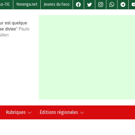
so-TIC
Yenenga.net
Jeunes du Faso
r est quelque
 se divise”
Paulo
ilien
Rubriques
Éditions régionales