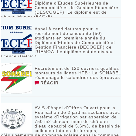
Diplôme d’Etudes Supérieures de
Comptabilité et de Gestion Financière
(DESCOGEF). Le diplôme est de
niveau Master (BAC+5)
RÉAGIR
Appel à candidatures pour le
recrutement de cinquante (50)
étudiants en première année du
Diplôme d’Etudes de Comptabilité et
Gestion Financière (DECOGEF) de
l’UEMOA. Le diplôme est de niveau
licence (BAC+3)
RÉAGIR
Recrutement de 120 ouvriers qualifiés
monteurs de lignes HTB : La SONABEL
réaménage le calendrier des épreuves
RÉAGIR
AVIS d’Appel d’Offres Ouvert pour la
Réalisation de 2 jardins scolaires avec
système d’irrigation par aspersion de
750 m2 chacun, muni de château
d’eau capacité de 5,6m3, de bassin de
collecte et dotés de forages,
d’équipements de pompage solaire dans la commune