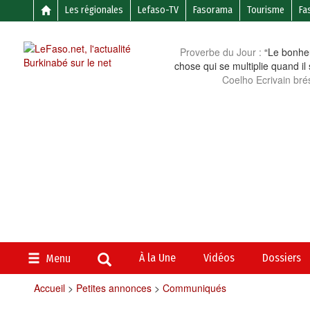
Les régionales
Lefaso-TV
Fasorama
Tourisme
Fa
Proverbe du Jour :
“Le bonheu
chose qui se multiplie quand il
Coelho Ecrivain brés
À la Une
Vidéos
Dossiers
Menu
Accueil
>
Petites annonces
>
Communiqués