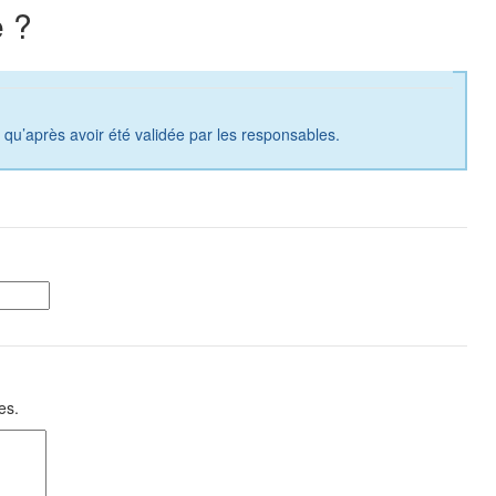
 ?
a qu’après avoir été validée par les responsables.
es.